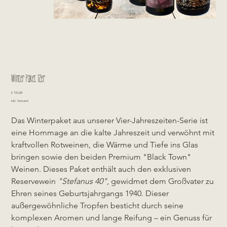
Winter Paket 12er
Preis
€ 155,80
inkl. Versand
Das Winterpaket aus unserer Vier-Jahreszeiten-Serie ist
eine Hommage an die kalte Jahreszeit und verwöhnt mit
kraftvollen Rotweinen, die Wärme und Tiefe ins Glas
bringen sowie den beiden Premium "Black Town"
Weinen. Dieses Paket enthält auch den exklusiven
Reservewein
"Stefanus 40"
, gewidmet dem Großvater zu
Ehren seines Geburtsjahrgangs 1940. Dieser
außergewöhnliche Tropfen besticht durch seine
komplexen Aromen und lange Reifung – ein Genuss für