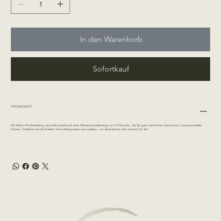
In den Warenkorb
Sofortkauf
VERSANDINFO
Wir liefern Ihre Bestellung versandkostenfrei ab einer Mindestbestellmenge von 12 Flaschen, die Sie ganz nach Ihrem Geschmack zusammenstellen
können. Genießen Sie die Freiheit, Ihre Lieblingsweine auszuwählen – wir übernehmen den Versand für Sie!