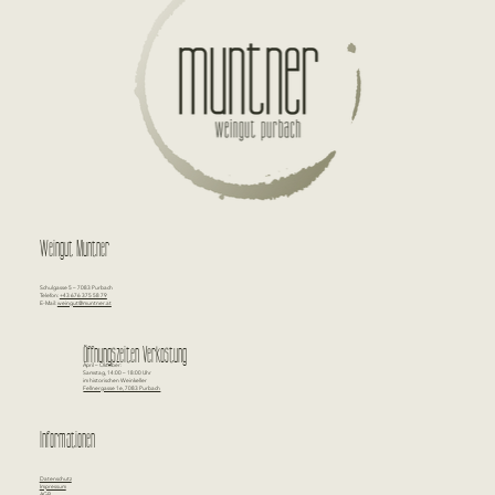
Weingut Muntner
Schulgasse 5 – 7083 Purbach
Telefon:
+43 676 375 58 79
E-Mail:
weingut@muntner.at
Öffnungszeiten Verkostung
April – Oktober:
Samstag, 14:00 – 18:00 Uhr
im historischen Weinkeller
Fellnergasse 1e, 7083 Purbach
Informationen
Datenschutz
Impressum
AGB