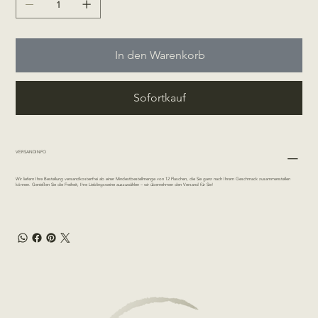
In den Warenkorb
Sofortkauf
VERSANDINFO
Wir liefern Ihre Bestellung versandkostenfrei ab einer Mindestbestellmenge von 12 Flaschen, die Sie ganz nach Ihrem Geschmack zusammenstellen
können. Genießen Sie die Freiheit, Ihre Lieblingsweine auszuwählen – wir übernehmen den Versand für Sie!