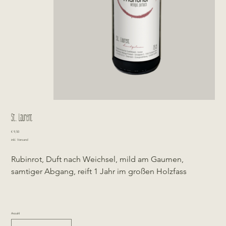
St. Laurent
Preis
€ 9,50
inkl. Versand
Rubinrot, Duft nach Weichsel, mild am Gaumen,
samtiger Abgang, reift 1 Jahr im großen Holzfass
Anzahl