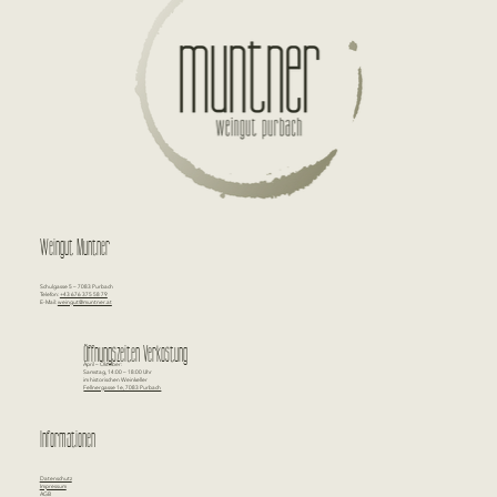
Weingut Muntner
Schulgasse 5 – 7083 Purbach
Telefon:
+43 676 375 58 79
E-Mail:
weingut@muntner.at
Öffnungszeiten Verkostung
April – Oktober:
Samstag, 14:00 – 18:00 Uhr
im historischen Weinkeller
Fellnergasse 1e, 7083 Purbach
Informationen
Datenschutz
Impressum
AGB